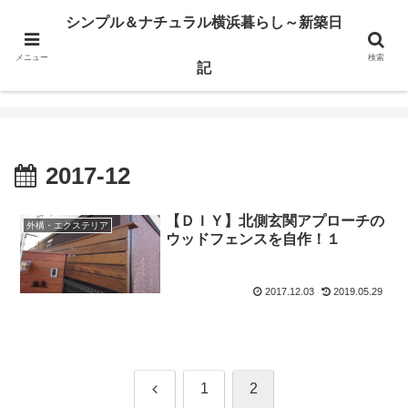
横浜市某区で注文住宅の建築日記とか、ウッドデッキのこととかを書いてます
シンプル＆ナチュラル横浜暮らし～新築日
メニュー
検索
シンプル＆ナチュラル横浜暮らし～新築日記
記
2017-12
【ＤＩＹ】北側玄関アプローチの
外構・エクステリア
ウッドフェンスを自作！１
2017.12.03
2019.05.29
前
1
2