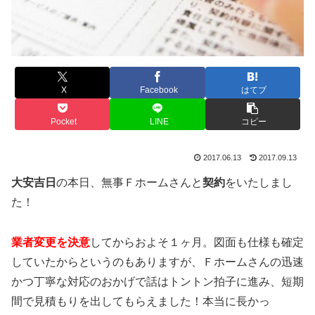
X
Facebook
はてブ
Pocket
LINE
コピー
2017.06.13
2017.09.13
大安吉日
の本日、無事Ｆホームさんと
契約
をいたしまし
た！
業者変更を決意
してからおよそ１ヶ月。図面も仕様も確定
していたからというのもありますが、Ｆホームさんの迅速
かつ丁寧な対応のおかげで話はトントン拍子に進み、短期
間で見積もりを出してもらえました！本当に長かっ