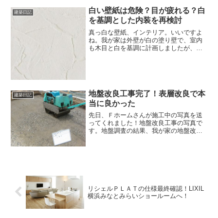
白い壁紙は危険？目が疲れる？白
建築日記
を基調とした内装を再検討
真っ白な壁紙、インテリア。いいですよ
ね。我が家は外壁が白の塗り壁で、室内
も木目と白を基調に計画しましたが、ど
うやら真っ白はあまり良くないらしい。
明るくトーンが高い白は、落ち着かない
緊張する色であり、疲れさせる色である
と。雪景色が眩しいように...
地盤改良工事完了！表層改良で本
建築日記
当に良かった
先日、Ｆホームさんが施工中の写真を送
ってくれました！地盤改良工事の写真で
す。地盤調査の結果、我が家の地盤改良
は表層改良工事となり杭を打たなくてす
みました＾＾一次転圧↑専門的なことはわ
かりませんが、きっちり寸法をあわせて
施工してくれそうな予感...
リシェルＰＬＡＴの仕様最終確認！LIXIL
横浜みなとみらいショールームへ！