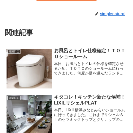
simplenatural
関連記事
お風呂とトイレ仕様確定！ＴＯＴ
建築日記
Ｏショールーム
本日、お風呂とトイレの仕様を確定させ
るため、ＴＯＴＯのショールームに行っ
てきました。何度か足を運んだランドマ
ークタワーにある「TOTO YKK AP横浜
コラボレーションショールーム」です。
お風呂とトイレについては、夫婦共にあ
まり拘りがありま...
キタコレ！キッチン新たな候補！
建築日記
LIXILリシェルPLAT
本日、LIXIL横浜みなとみらいショールム
に行ってきました。これまでリシェルＳ
Ｉのセラミックトップとクリナップの
S.S.で検討を進めていましたが、ここに
きて新たな候補が！昨年発売になったば