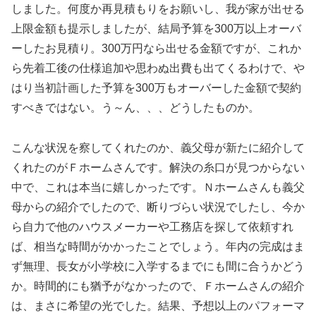
しました。何度か再見積もりをお願いし、我が家が出せる
上限金額も提示しましたが、結局予算を300万以上オーバ
ーしたお見積り。300万円なら出せる金額ですが、これか
ら先着工後の仕様追加や思わぬ出費も出てくるわけで、や
はり当初計画した予算を300万もオーバーした金額で契約
すべきではない。う～ん、、、どうしたものか。
こんな状況を察してくれたのか、義父母が新たに紹介して
くれたのがＦホームさんです。解決の糸口が見つからない
中で、これは本当に嬉しかったです。Ｎホームさんも義父
母からの紹介でしたので、断りづらい状況でしたし、今か
ら自力で他のハウスメーカーや工務店を探して依頼すれ
ば、相当な時間がかかったことでしょう。年内の完成はま
ず無理、長女が小学校に入学するまでにも間に合うかどう
か。時間的にも猶予がなかったので、Ｆホームさんの紹介
は、まさに希望の光でした。結果、予想以上のパフォーマ