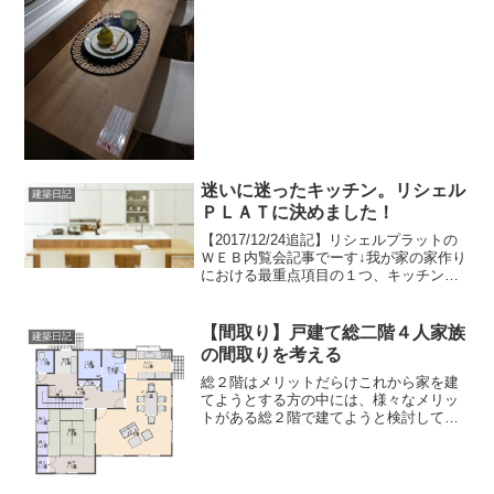
かりの新商品、リシェルPLAT！↑こい
つ。LIXIL...
迷いに迷ったキッチン。リシェル
建築日記
ＰＬＡＴに決めました！
【2017/12/24追記】リシェルプラットの
ＷＥＢ内覧会記事でーす↓我が家の家作り
における最重点項目の１つ、キッチン。
ここはかなり迷いました。ＬＤ（リビン
グダイニング）との兼ね合いもあるの
で、機能性だけでは決められない。見た
【間取り】戸建て総二階４人家族
建築日記
目も重要。各メ...
の間取りを考える
総２階はメリットだらけこれから家を建
てようとする方の中には、様々なメリッ
トがある総２階で建てようと検討してい
る人は多いと思います。特に2011年の東
日本大震災以降は、耐震にも考慮した家
作りはマストになっていますので、今後
はますます、総２階で...