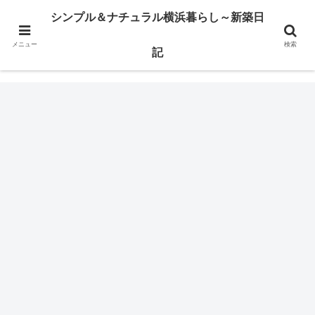
横浜市某区で注文住宅の建築日記とか、ウッドデッキのこととかを書いてます
シンプル＆ナチュラル横浜暮らし～新築日
メニュー
検索
シンプル＆ナチュラル横浜暮らし～新築日記
記