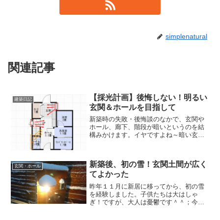
simplenatural
関連記事
【採光計画】後悔しない！明るい
建築日記
玄関＆ホールを目指して
新築時の失敗・後悔談のなかで、玄関や
ホール、廊下、階段が暗いというのを結
構みかけます。イヤですよね～暗い玄関
やホール。昼間は照明をつけなくてもよ
いくらいには明るくしたいですよね。明
るい玄関最高！ということで、採光には
新築後、初の雪！玄関土間が広く
結構気を使いました。我が...
玄関・ホール
てよかった
昨年１１月に新居に移ってから、初の雪
を経験しました。子供たちは大はしゃ
ぎ！ですが、大人は憂鬱です＾＾；今日
は今朝から雪がチラついていたので、一
応出勤はするけど天候の様子次第では午