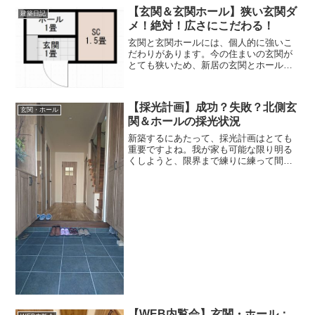
前中に切り上げてしまおうと思っていま
【玄関＆玄関ホール】狭い玄関ダ
建築日記
したが正解でした。帰宅ラッ...
メ！絶対！広さにこだわる！
玄関と玄関ホールには、個人的に強いこ
だわりがあります。今の住まいの玄関が
とても狭いため、新居の玄関とホールは
絶対に余裕をもたせたい。これはかなり
優先度が高い事項です。ＬＤＫや他のス
ペースを少しでも広くしたいと拘るあま
【採光計画】成功？失敗？北側玄
り、玄関やホールのスペー...
玄関・ホール
関＆ホールの採光状況
新築するにあたって、採光計画はとても
重要ですよね。我が家も可能な限り明る
くしようと、限界まで練りに練って間取
りを検討しました。その我が家の採光計
画が上手くいったかどうかを写真を見な
がら書いていきたいと思います。光の加
減は人によって感じ方が違...
【WEB内覧会】玄関・ホール：