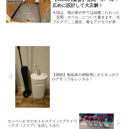
WEB内覧会
広めに設計して大正解！
今回は、我が家の中では結構こだわった
「玄関・ホール」について書きます。当
ブログでここ最近、最もアクセスが多い
のは意外や以外、下記の記事です。「玄
関 広さ」「玄関 狭い」「玄関ホー
ル 幅」「新築 玄関ホール 狭い」
「玄関 広いほうがいい」など...
【掃除】無垢床の掃除用にダスキンのフ
ロアモップをレンタル！
カンペハピオのオイルステイン×ブライワ
ックス（クリア）を試してみた