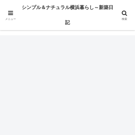
横浜市某区で注文住宅の建築日記とか、ウッドデッキのこととかを書いてます
シンプル＆ナチュラル横浜暮らし～新築日
メニュー
検索
シンプル＆ナチュラル横浜暮らし～新築日記
記