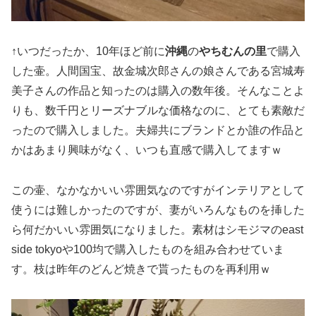
↑いつだったか、10年ほど前に
沖縄
の
やちむんの里
で購入
した壷。人間国宝、故金城次郎さんの娘さんである宮城寿
美子さんの作品と知ったのは購入の数年後。そんなことよ
りも、数千円とリーズナブルな価格なのに、とても素敵だ
ったので購入しました。夫婦共にブランドとか誰の作品と
かはあまり興味がなく、いつも直感で購入してますｗ
この壷、なかなかいい雰囲気なのですがインテリアとして
使うには難しかったのですが、妻がいろんなものを挿した
ら何だかいい雰囲気になりました。素材はシモジマのeast
side tokyoや100均で購入したものを組み合わせていま
す。枝は昨年のどんど焼きで貰ったものを再利用ｗ