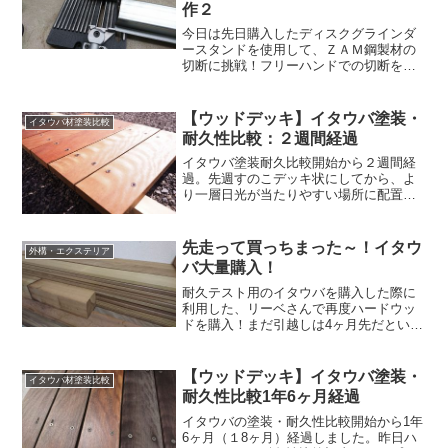
作２
今日は先日購入したディスクグラインダ
ースタンドを使用して、ＺＡＭ鋼製材の
切断に挑戦！フリーハンドでの切断を断
念し、道具に頼りまくる方針ですｗ↑先日
試しに切断したツッパリ棒たちは、細く
て柔らかく切断も楽でしたが、ＺＡＭ鋼
【ウッドデッキ】イタウバ塗装・
イタウバ材塗装比較
製材の根太は強度が段違...
耐久性比較：２週間経過
イタウバ塗装耐久比較開始から２週間経
過。先週すのこデッキ状にしてから、よ
り一層日光が当たりやすい場所に配置し
たので、結構過酷な環境に床板をさらし
ていることになります。さて、変化はあ
るでしょうか。↑無塗装と保管用無垢材ま
先走って買っちまった～！イタウ
外構・エクステリア
ずは無塗装。かなりの変...
バ大量購入！
耐久テスト用のイタウバを購入した際に
利用した、リーベさんで再度ハードウッ
ドを購入！まだ引越しは4ヶ月先だという
のに、買ってしまいました！ｗウッドデ
ッキ、ウッドフェンス、門柱に使用する
予定の一部を購入しました。使用する材
【ウッドデッキ】イタウバ塗装・
イタウバ材塗装比較
全体の１／３程度でしょ...
耐久性比較1年6ヶ月経過
イタウバの塗装・耐久性比較開始から1年
6ヶ月（１8ヶ月）経過しました。昨日ハ