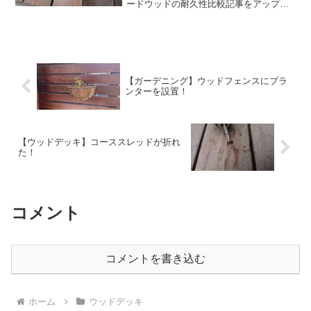
ードウッドの耐久性比較記事をアップし
ましたが、同じ日にイタウバの塗装・耐
久性比較も実施しました。↑写真右端か
ら、下記のとおり。 無塗装１（メンテ無
し） 無塗装２（メ...
【ガーデニング】ウッドフェンスにプラ
ンターを設置！
【ウッドデッキ】コーススレッドが折れ
た！
コメント
コメントを書き込む
ホーム
ウッドデッキ