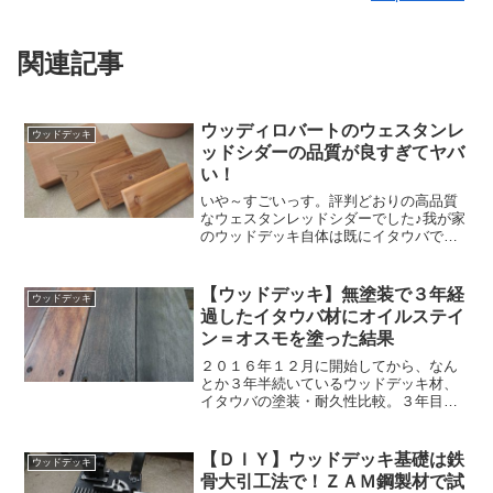
関連記事
ウッディロバートのウェスタンレ
ウッドデッキ
ッドシダーの品質が良すぎてヤバ
い！
いや～すごいっす。評判どおりの高品質
なウェスタンレッドシダーでした♪我が家
のウッドデッキ自体は既にイタウバで作
成することは決定しているのですが、ウ
ッドデッキ関連の調査をしている際に、
とても気になったのがウッディロバート
【ウッドデッキ】無塗装で３年経
ウッドデッキ
さんのウェスタンレッド...
過したイタウバ材にオイルステイ
ン＝オスモを塗った結果
２０１６年１２月に開始してから、なん
とか３年半続いているウッドデッキ材、
イタウバの塗装・耐久性比較。３年目か
らは、シルバーグレー化した無塗装のイ
タウバ１枚を電動サンダーで研磨し、オ
スモカラーウッドステインクリアープラ
【ＤＩＹ】ウッドデッキ基礎は鉄
ウッドデッキ
スを塗ることにしました。...
骨大引工法で！ＺＡＭ鋼製材で試