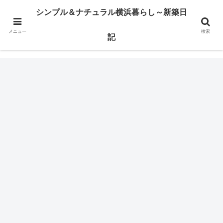
横浜市某区で注文住宅の建築日記とか、ウッドデッキのこととかを書いてます
シンプル＆ナチュラル横浜暮らし～新築日
メニュー
検索
シンプル＆ナチュラル横浜暮らし～新築日記
記