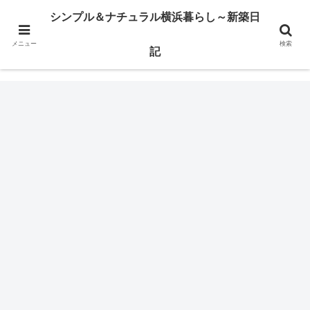
横浜市某区で注文住宅の建築日記とか、ウッドデッキのこととかを書いてます
シンプル＆ナチュラル横浜暮らし～新築日
メニュー
検索
シンプル＆ナチュラル横浜暮らし～新築日記
記